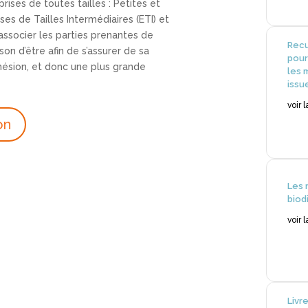
rises de toutes tailles : Petites et
es de Tailles Intermédiaires (ETI) et
associer les parties prenantes de
Recu
ison d’être afin de s’assurer de sa
pour
dhésion, et donc une plus grande
les 
issu
voir 
on
Les 
biod
voir 
Livr