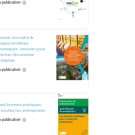
la publication
=
omie circulaire &
veaux modèles
omiques : innover pour
venter l’économie
cilienne
la publication
=
eil bonnes pratiques
 toutes les entreprises
la publication
=