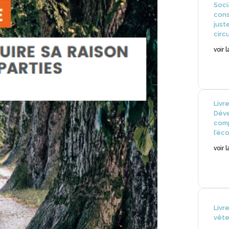
Soci
cons
just
circ
voir 
Livr
Déve
com
l’éc
voir 
Livr
vête