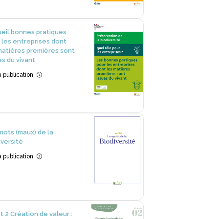
eil bonnes pratiques
 les entreprises dont
matières premières sont
es du vivant
la publication
=
mots (maux) de la
iversité
la publication
=
et 2 Création de valeur :