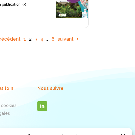
la publication
=
récédent
1
2
3
4
…
6
suivant
us loin
Nous suivre
 cookies
gales