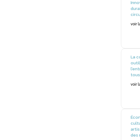
Inno
dura
circ
voir 
La c
outi
l’en
tous
voir 
Écon
cult
arti
des 