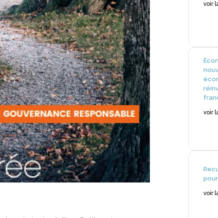
voir 
Écon
nou
écon
réin
fran
voir 
Recu
pour
voir 