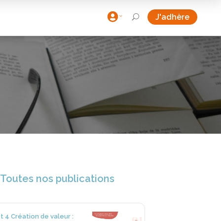

J'adhère
U
Toutes nos publications
et 4 Création de valeur :