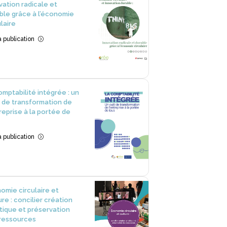
vation radicale et
ble grâce à l’économie
ulaire
la publication
=
omptabilité intégrée : un
l de transformation de
treprise à la portée de
la publication
=
omie circulaire et
ure : concilier création
stique et préservation
ressources