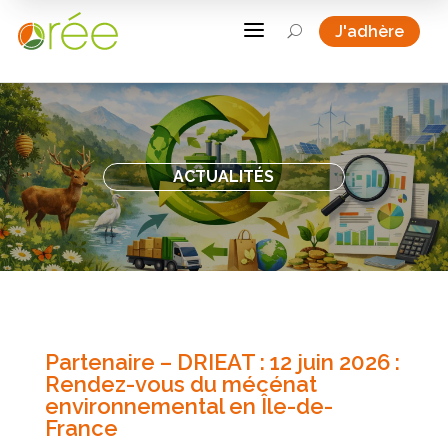
a
J'adhère
U
ACTUALITÉS
Partenaire – DRIEAT : 12 juin 2026 :
Rendez-vous du mécénat
environnemental en Île-de-
France