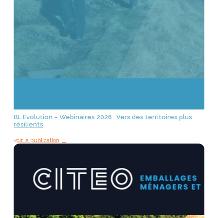
BL Evolution – Webinaires 2026 : Vers des territoires plus
résilients
=
voir la publication