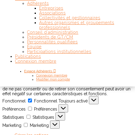
Adhérents
Entreprises
Associations
Collectivités et gestionnaires
Autres organismes et groupements
professionnels
Conseil d’administration
Présidents de GT/CM
Personnalités qualifiées
Équipe
Participations institutionnelles
Publications
Connexion membre
Pour offrir les meilleures expériences, nous utilisons des
technologies telles que les cookies pour stocker et/ou accéder

Espace Adhérents
aux informations des appareils. Le fait de consentir à ces
Connexion membre
technologies nous permettra de traiter des données telles que le
Modifier mon compte
comportement de navigation ou les ID uniques sur ce site. Le fait
de ne pas consentir ou de retirer son consentement peut avoir un
effet négatif sur certaines caractéristiques et fonctions.
Fonctionnel
Fonctionnel
Toujours activé
Préférences
Préférences
Statistiques
Statistiques
Marketing
Marketing