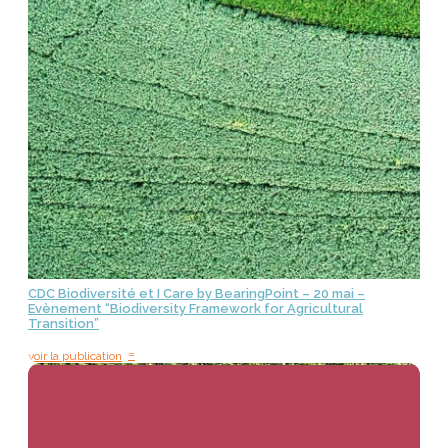
CDC Biodiversité et I Care by BearingPoint – 20 mai –
Evènement “Biodiversity Framework for Agricultural
Transition”
=
voir la publication