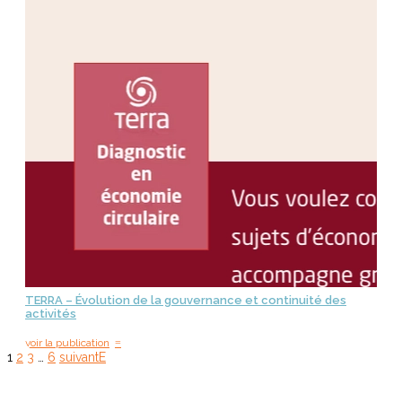
TERRA – Évolution de la gouvernance et continuité des
activités
=
voir la publication
1
2
3
…
6
suivant