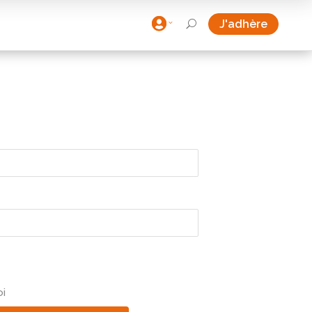

J'adhère
U
i