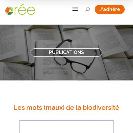
a
J'adhère
U
PUBLICATIONS
Les mots (maux) de la biodiversité