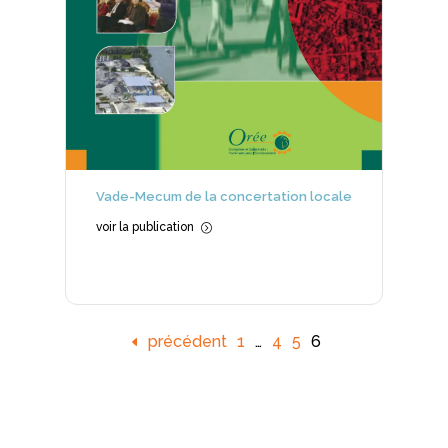
Vade-Mecum de la concertation locale
voir la publication
=
précédent
1
…
4
5
6