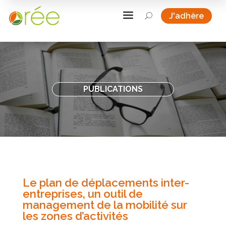
a
J'adhère
U
PUBLICATIONS
Le plan de déplacements inter-
entreprises, un outil de
management de la mobilité sur
les zones d’activités