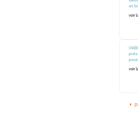
déba
et b
voir 
ORÉE
prés
pour
voir 
p