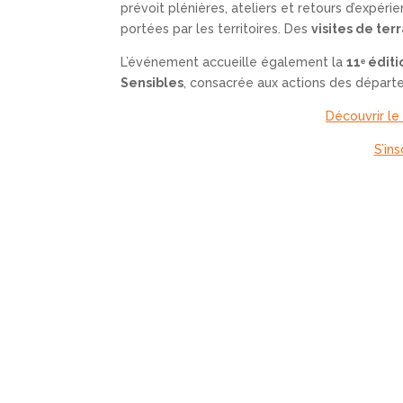
prévoit plénières, ateliers et retours d’expéri
portées par les territoires. Des
visites de ter
L’événement accueille également la
11
ᵉ édit
Sensibles
, consacrée aux actions des départ
Découvrir l
S’ins