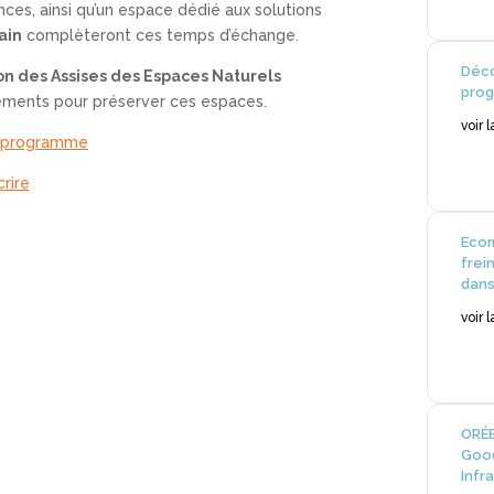
ences, ainsi qu’un espace dédié aux solutions
rain
complèteront ces temps d’échange.
Déco
ion des Assises des Espaces Naturels
prog
ements pour préserver ces espaces.
voir 
e programme
crire
Ecom
frei
dans
voir 
ORÉE
Good
Infr