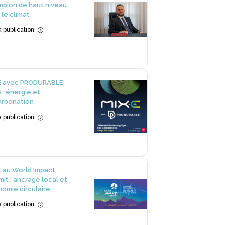
pion de haut niveau
 le climat
la publication
=
E avec PRODURABLE
 : énergie et
rbonation
la publication
=
 au World Impact
it : ancrage local et
omie circulaire
la publication
=