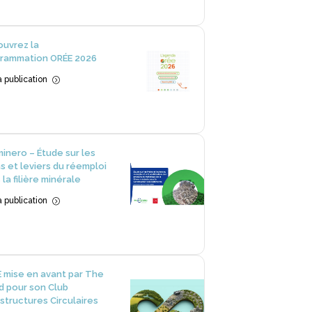
uvrez la
rammation ORÉE 2026
la publication
=
inero – Étude sur les
ns et leviers du réemploi
 la filière minérale
la publication
=
 mise en avant par The
 pour son Club
astructures Circulaires