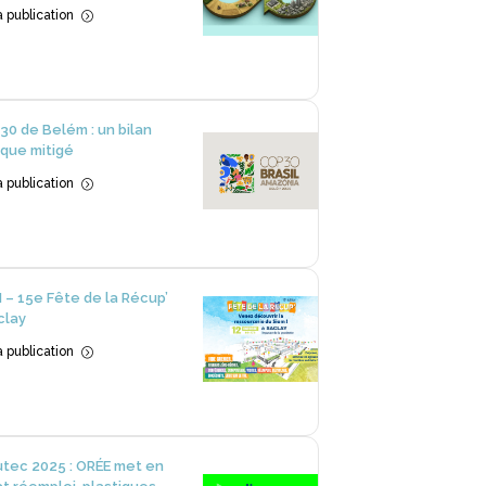
la publication
=
30 de Belém : un bilan
 que mitigé
la publication
=
 – 15e Fête de la Récup’
clay
la publication
=
utec 2025 : ORÉE met en