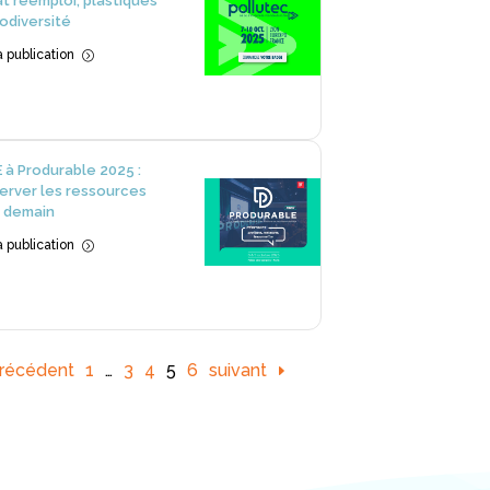
t réemploi, plastiques
iodiversité
la publication
=
 à Produrable 2025 :
erver les ressources
 demain
la publication
=
récédent
1
…
3
4
5
6
suivant