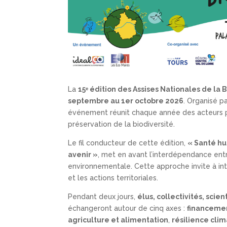
La
15
ᵉ édition des Assises Nationales de la 
septembre au 1er octobre 2026
. Organisé p
événement réunit chaque année des acteurs pu
préservation de la biodiversité.
Le fil conducteur de cette édition,
« Santé h
avenir »
, met en avant l’interdépendance ent
environnementale. Cette approche invite à int
et les actions territoriales.
Pendant deux jours,
élus, collectivités, scie
échangeront autour de cinq axes :
financeme
agriculture et alimentation
,
résilience cli