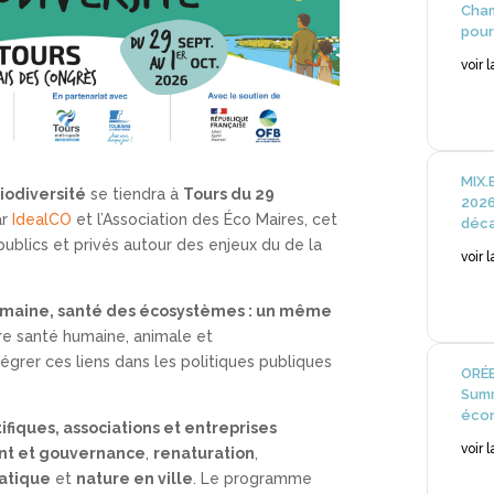
Cham
pour
voir 
MIX.
Biodiversité
se tiendra à
Tours du 29
2026
ar
IdealCO
et l’Association des Éco Maires, cet
déca
blics et privés autour des enjeux du de la
voir 
umaine, santé des écosystèmes : un même
re santé humaine, animale et
égrer ces liens dans les politiques publiques
ORÉE
Summ
écon
ntifiques, associations et entreprises
voir 
nt et gouvernance
,
renaturation
,
matique
et
nature en ville
. Le programme