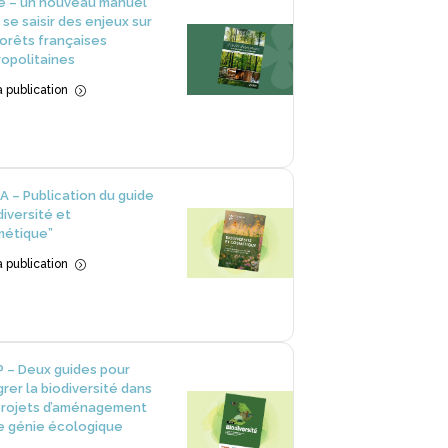
e – un nouveau manuel
 se saisir des enjeux sur
forêts françaises
opolitaines
la publication
=
A – Publication du guide
diversité et
métique”
la publication
=
 – Deux guides pour
grer la biodiversité dans
projets d’aménagement
e génie écologique