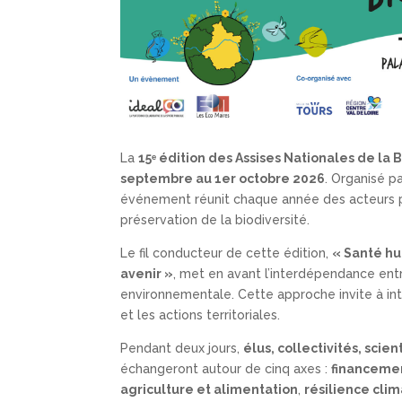
La
15
ᵉ édition des Assises Nationales de la 
septembre au 1er octobre 2026
. Organisé p
événement réunit chaque année des acteurs pu
préservation de la biodiversité.
Le fil conducteur de cette édition,
« Santé h
avenir »
, met en avant l’interdépendance ent
environnementale. Cette approche invite à int
et les actions territoriales.
Pendant deux jours,
élus, collectivités, scie
échangeront autour de cinq axes :
financeme
agriculture et alimentation
,
résilience cli