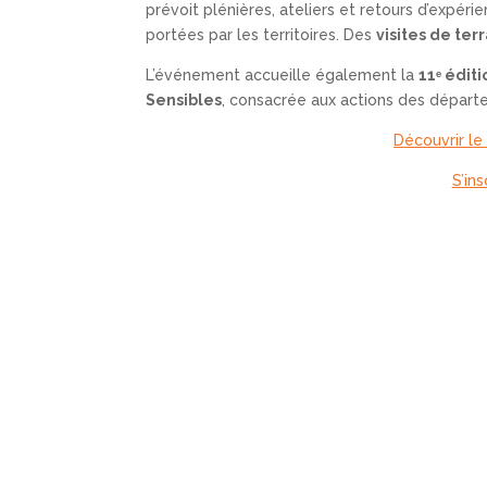
prévoit plénières, ateliers et retours d’expéri
portées par les territoires. Des
visites de ter
L’événement accueille également la
11
ᵉ édit
Sensibles
, consacrée aux actions des départ
Découvrir l
S’ins