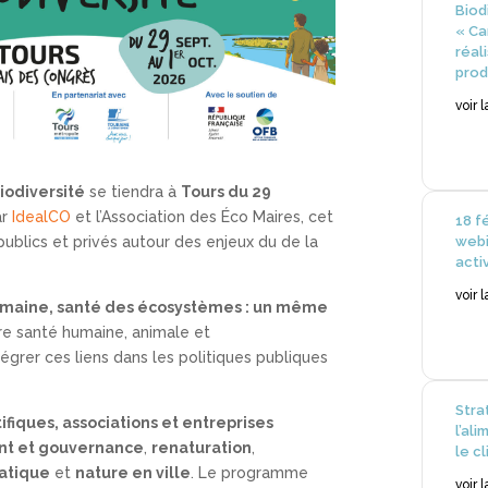
Biod
« Ca
réal
prod
voir 
Biodiversité
se tiendra à
Tours du 29
ar
IdealCO
et l’Association des Éco Maires, cet
18 fé
webi
blics et privés autour des enjeux du de la
acti
voir 
umaine, santé des écosystèmes : un même
re santé humaine, animale et
égrer ces liens dans les politiques publiques
Stra
ntifiques, associations et entreprises
l’ali
nt et gouvernance
,
renaturation
,
le c
matique
et
nature en ville
. Le programme
voir 