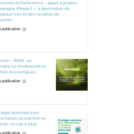
iversité et Pariscience – appel à projets
mpagne d’Impact », à destination de
isateur·ices et des sociétés de
uction
la publication
=
vrier – IPBES : un
naire sur biodiversité et
vités économiques
la publication
=
tégie nationale pour
mentation, la nutrition et
limat : un cap à 2030
la publication
=