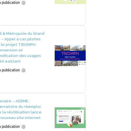
la publication
=
 & Métropole du Grand
s – Appel à cas pilotes
 le projet TRIOMPH :
nversion et
nsification des usages
âti existant
la publication
=
enaire – ADEME :
servatoire du réemploi
e la réutilisation lance
nouveau site internet
la publication
=