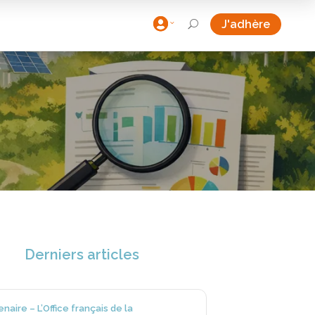

J'adhère
U
Derniers articles
enaire – L’Office français de la