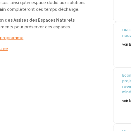
ences, ainsi qu’un espace dédié aux solutions
rain
complèteront ces temps d’échange.
ion des Assises des Espaces Naturels
ements pour préserver ces espaces.
ORÉE
nouv
e programme
voir 
crire
Ecom
proj
réem
miné
voir 