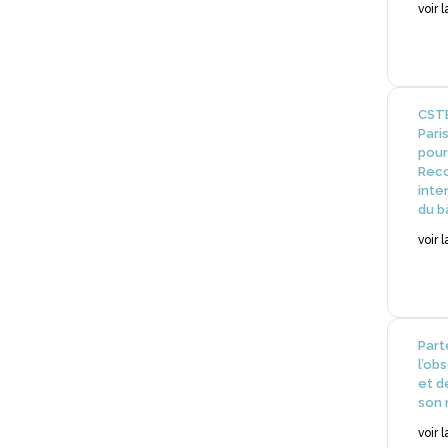
voir 
CSTB
Pari
pour
Reco
inte
du b
voir 
Part
l’ob
et d
son 
voir 