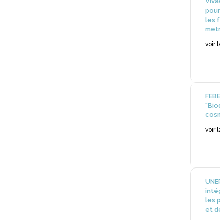
Viva
pour
les 
métr
voir 
FEBE
“Bio
cos
voir 
UNEP
inté
les 
et d