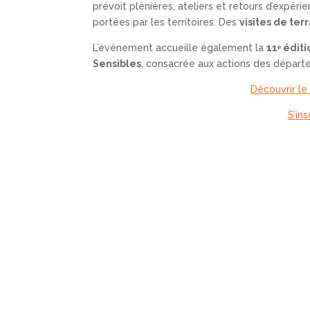
prévoit plénières, ateliers et retours d’expéri
portées par les territoires. Des
visites de ter
L’événement accueille également la
11
ᵉ édit
Sensibles
, consacrée aux actions des départ
Découvrir l
S’ins