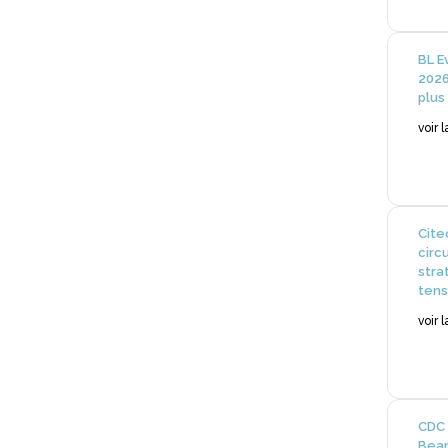
BL E
2026
plus
voir 
Cite
circ
stra
tens
voir 
CDC 
Bear