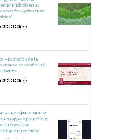
ement “Biodiversity
ework for Agricultural
sition”
la publication
=
A – Évolution de la
ernance et continuité
activités
la publication
=
E – Le projet DEMETER
ie un rapport pour mieux
er la transition
gétique du tertiaire