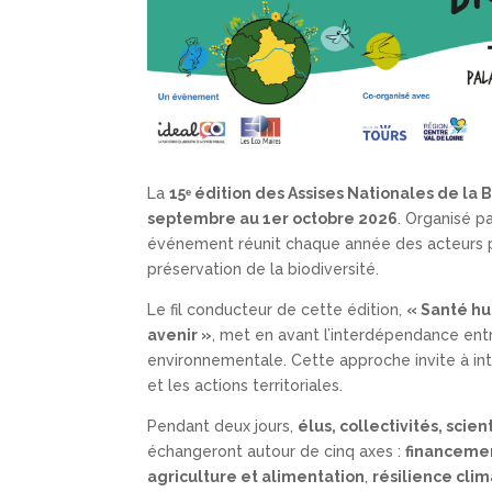
La
15
ᵉ édition des Assises Nationales de la 
septembre au 1er octobre 2026
. Organisé p
événement réunit chaque année des acteurs pu
préservation de la biodiversité.
Le fil conducteur de cette édition,
« Santé h
avenir »
, met en avant l’interdépendance ent
environnementale. Cette approche invite à int
et les actions territoriales.
Pendant deux jours,
élus, collectivités, scie
échangeront autour de cinq axes :
financeme
agriculture et alimentation
,
résilience cli