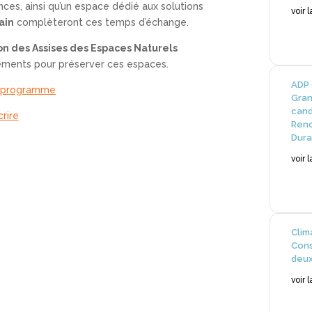
ences, ainsi qu’un espace dédié aux solutions
voir 
rain
complèteront ces temps d’échange.
ion des Assises des Espaces Naturels
ements pour préserver ces espaces.
ADP 
e programme
Gran
cand
crire
Renc
Dura
voir 
Clim
Cons
deux
voir 