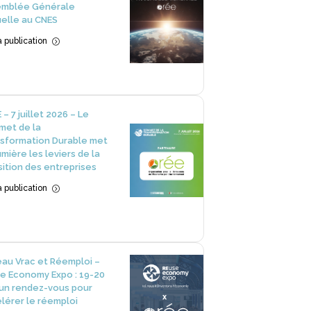
emblée Générale
elle au CNES
la publication
=
 – 7 juillet 2026 – Le
et de la
sformation Durable met
umière les leviers de la
sition des entreprises
la publication
=
au Vrac et Réemploi –
e Economy Expo : 19-20
 un rendez-vous pour
lérer le réemploi