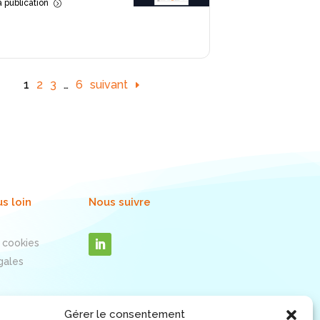
la publication
=
1
2
3
…
6
suivant
us loin
Nous suivre
 cookies
gales
Gérer le consentement