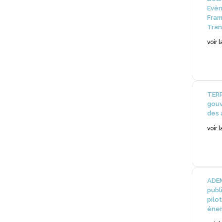
Evèn
Fram
Tran
voir 
TERR
gouv
des 
voir 
ADEM
publ
pilot
éner