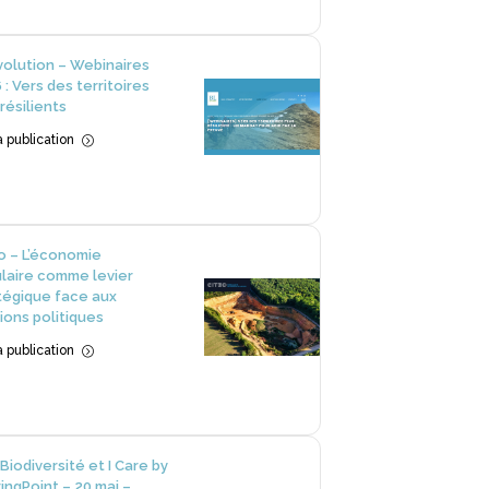
volution – Webinaires
 : Vers des territoires
 résilients
la publication
=
o – L’économie
ulaire comme levier
tégique face aux
ions politiques
la publication
=
Biodiversité et I Care by
ingPoint – 20 mai –