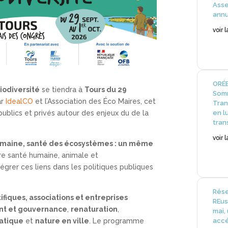
Ass
annu
voir 
ORÉE
Biodiversité
se tiendra à
Tours du 29
Somm
ar
IdealCO
et l’Association des Éco Maires, cet
Tran
en l
blics et privés autour des enjeux du de la
tran
voir 
umaine, santé des écosystèmes : un même
re santé humaine, animale et
égrer ces liens dans les politiques publiques
Rése
ntifiques, associations et entreprises
REus
nt et gouvernance
,
renaturation
,
mai,
accé
matique
et
nature en ville
. Le programme