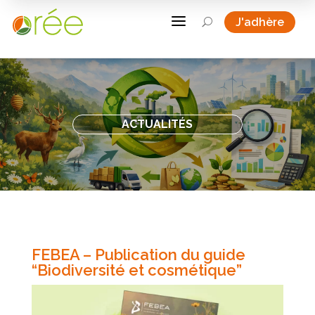
a
J'adhère
U
ACTUALITÉS
FEBEA – Publication du guide
“Biodiversité et cosmétique”