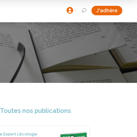

J'adhère
U
Toutes nos publications
e Expert L’écologie