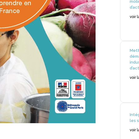
mobi
d’act
voir 
Mett
déma
indu
d’act
voir 
Inté
les 
voir 