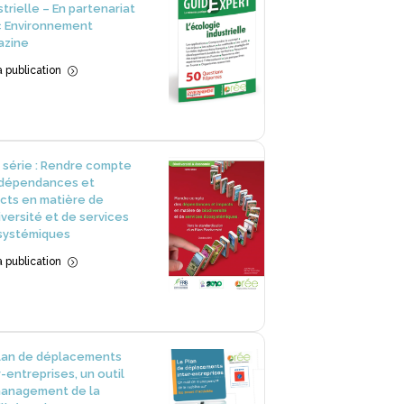
strielle – En partenariat
 Environnement
azine
la publication
=
 série : Rendre compte
dépendances et
cts en matière de
iversité et de services
systémiques
la publication
=
lan de déplacements
r-entreprises, un outil
anagement de la