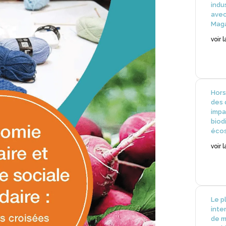
indu
avec
Mag
voir 
Hors
des 
impa
biod
éco
voir 
Le p
inte
de m