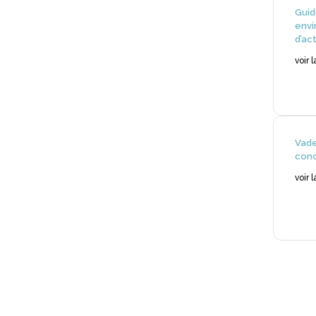
Gui
envi
d’act
voir 
Vad
conc
voir 