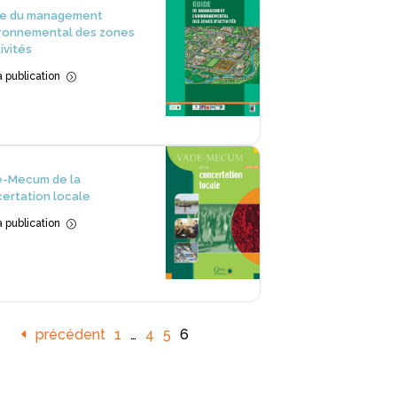
de du management
ronnemental des zones
ivités
la publication
=
e-Mecum de la
ertation locale
la publication
=
précédent
1
…
4
5
6