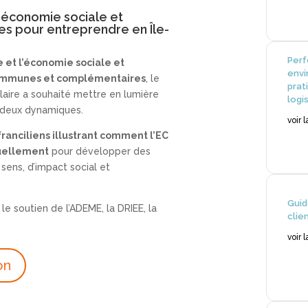
t économie sociale et
ées pour entreprendre en Île-
Per
e et l’économie sociale et
envi
communes et complémentaires
, le
prat
laire a souhaité mettre en lumière
logi
es deux dynamiques.
voir 
franciliens illustrant comment l’EC
tuellement
pour développer des
ens, d’impact social et
Guid
le soutien de l’ADEME, la DRIEE, la
clie
voir 
on