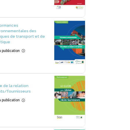
formances
ronnementales des
iques de transport et de
stique
la publication
=
e de la relation
nts/fournisseurs
la publication
=