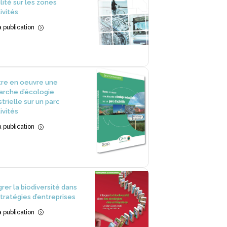
lité sur les zones
ivités
la publication
=
re en oeuvre une
rche d’écologie
strielle sur un parc
ivités
la publication
=
grer la biodiversité dans
stratégies d’entreprises
la publication
=