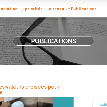
sociation
3 priorités
Le réseau
Publications
PUBLICATIONS
es valeurs croisées pour
e
Guid