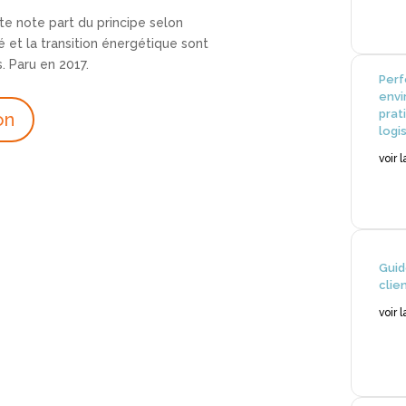
te note part du principe selon
é et la transition énergétique sont
. Paru en 2017.
Per
envi
prat
on
logi
voir 
Guid
clie
voir 