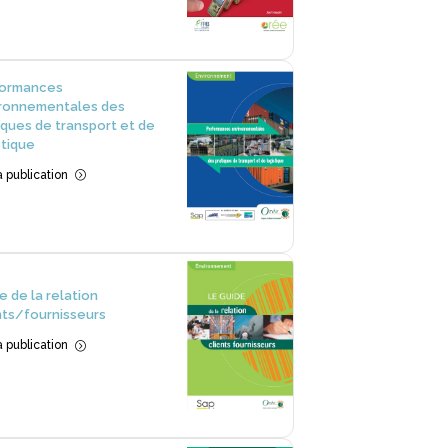
formances
ronnementales des
iques de transport et de
stique
la publication
=
e de la relation
nts/fournisseurs
la publication
=