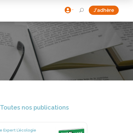

J'adhère
U
Toutes nos publications
e Expert L’écologie