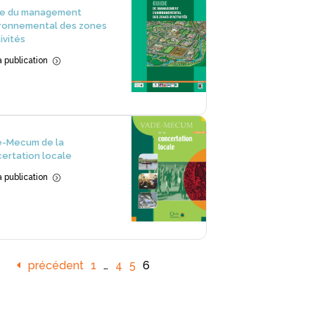
de du management
ronnemental des zones
ivités
la publication
=
e-Mecum de la
ertation locale
la publication
=
précédent
1
…
4
5
6