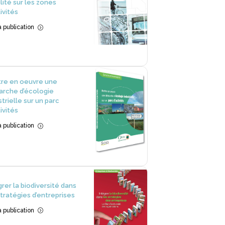
lité sur les zones
ivités
la publication
=
re en oeuvre une
rche d’écologie
strielle sur un parc
ivités
la publication
=
grer la biodiversité dans
stratégies d’entreprises
la publication
=