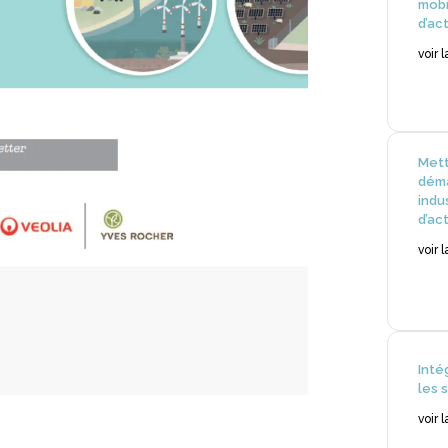
mobi
d’act
voir 
Mett
déma
indu
d’act
voir 
Inté
les 
voir 