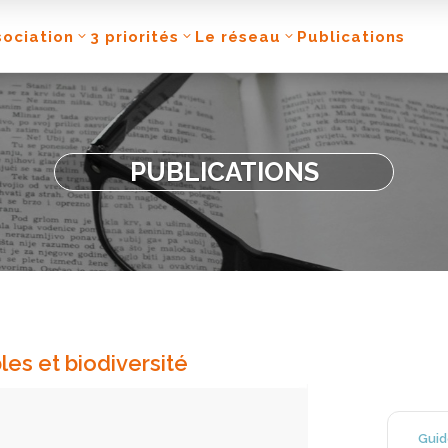
sociation
3 priorités
Le réseau
Publications
PUBLICATIONS
les et biodiversité
Guid