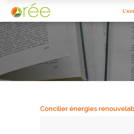
L’as
Concilier énergies renouvelab