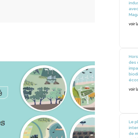
indu
avec
Mag
voir 
Hors
des 
impa
biod
éco
voir 
Le p
inte
de m