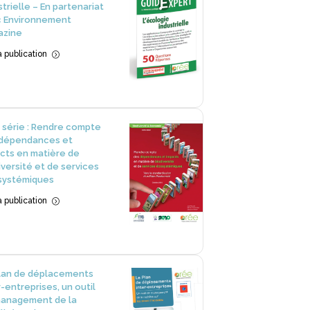
strielle – En partenariat
 Environnement
azine
la publication
=
 série : Rendre compte
dépendances et
cts en matière de
iversité et de services
systémiques
la publication
=
lan de déplacements
r-entreprises, un outil
anagement de la