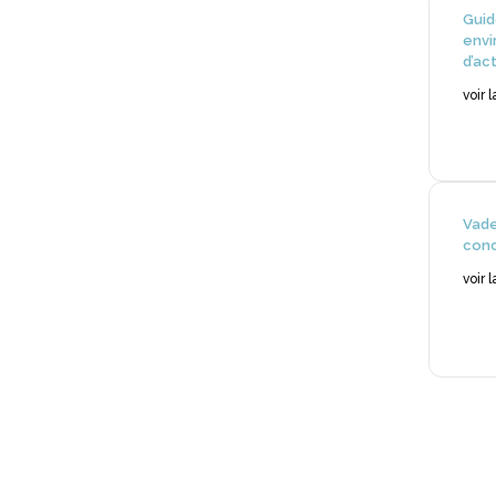
Gui
envi
d’act
voir 
Vad
conc
voir 