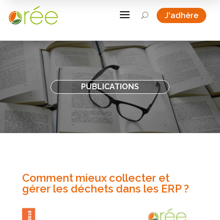
a
J'adhère
U
PUBLICATIONS
Comment mieux collecter et
gérer les déchets dans les ERP ?