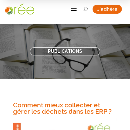
a
J'adhère
U
PUBLICATIONS
Comment mieux collecter et
gérer les déchets dans les ERP ?