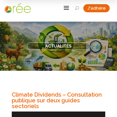
a
J'adhère
U
ACTUALITÉS
Climate Dividends – Consultation
publique sur deux guides
sectoriels