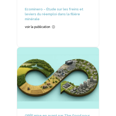
Ecominero – Étude sur les freins et
leviers du réemploi dans la filière
minérale
voir la publication
=
ORÉE mise en avant par The Good pour