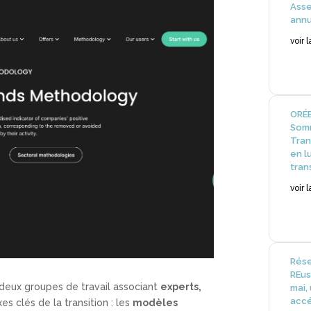
Ass
annu
voir 
ORÉE
Somm
Tran
en l
tran
voir 
Rése
REus
 deux groupes de travail associant
experts,
mai,
accé
s clés de la transition : les
modèles