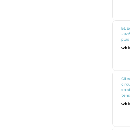
BL E
2026
plus
voir 
Cite
circ
stra
tens
voir 