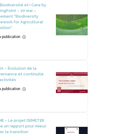
Biodiversité et I Care by
ingPoint – 20 mai –
ement “Biodiversity
ework for Agricultural
sition”
la publication
=
A – Évolution de la
ernance et continuité
activités
la publication
=
E – Le projet DEMETER
ie un rapport pour mieux
er la transition