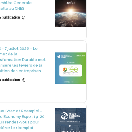
emblée Générale
elle au CNES
la publication
=
 – 7 juillet 2026 – Le
et de la
sformation Durable met
umière les leviers de la
sition des entreprises
la publication
=
au Vrac et Réemploi –
e Economy Expo : 19-20
 un rendez-vous pour
lérer le réemploi