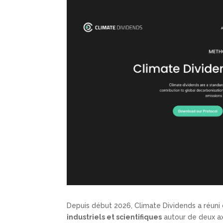
Depuis début 2026, Climate Dividends a réuni
industriels et scientifiques
autour de deux axe