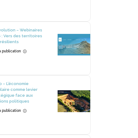
volution – Webinaires
 : Vers des territoires
 résilients
la publication
=
o – L’économie
ulaire comme levier
tégique face aux
ions politiques
la publication
=