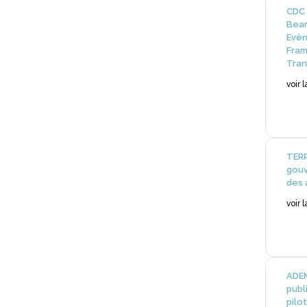
CDC 
Bear
Evèn
Fram
Tran
voir 
TERR
gouv
des 
voir 
ADEM
publ
pilot