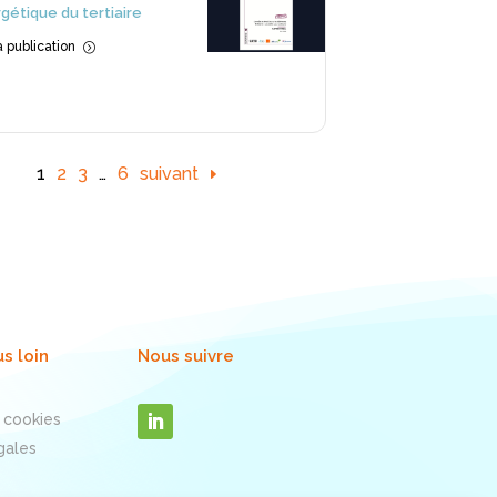
gétique du tertiaire
la publication
=
1
2
3
…
6
suivant
us loin
Nous suivre
 cookies
gales