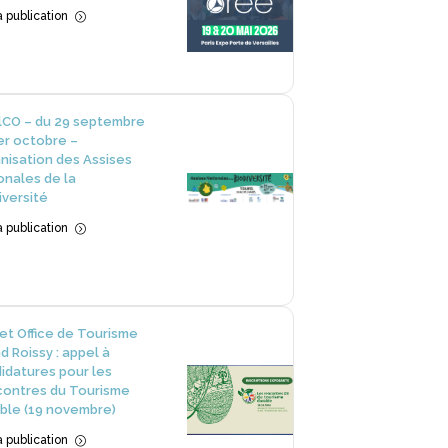
la publication
=
lCO – du 29 septembre
er octobre –
nisation des Assises
onales de la
iversité
la publication
=
et Office de Tourisme
d Roissy : appel à
idatures pour les
ontres du Tourisme
ble (19 novembre)
la publication
=