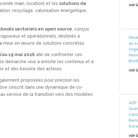
conde main, location) et les
solutions de
voir 
ion, recyclage, valorisation énergétique,
books sectoriels en open source
, conçus
igoureux et opérationnels, destinés à
Idea
 mise en œuvre de solutions concrètes.
au 1
Orga
u’au 19 mai 2026
afin de confronter ces
Nati
Biod
te démarche vise à enrichir les contenus et à
es et des besoins des acteurs.
voir 
galement proposées pour préciser les
tiative s’inscrit dans une dynamique de co-
au service de la transition vers des modèles
ADP 
Gran
cand
Renc
Dura
voir 