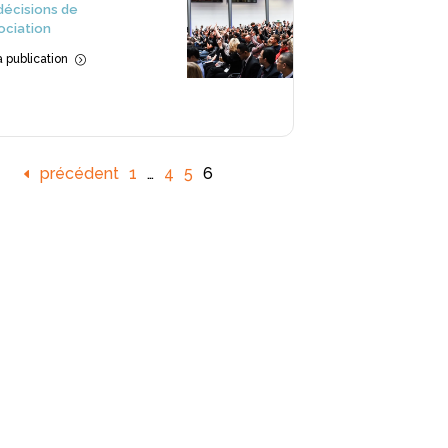
décisions de
sociation
la publication
=
précédent
1
…
4
5
6