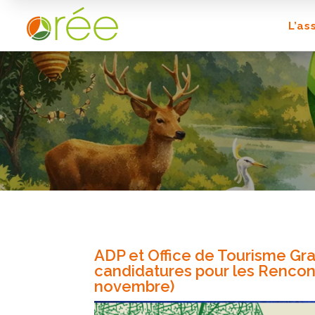
L’as
ADP et Office de Tourisme Gra
candidatures pour les Rencon
novembre)