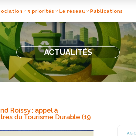
sociation
3 priorités
Le réseau
Publications
ACTUALITÉS
nd Roissy : appel à
tres du Tourisme Durable (19
AG O