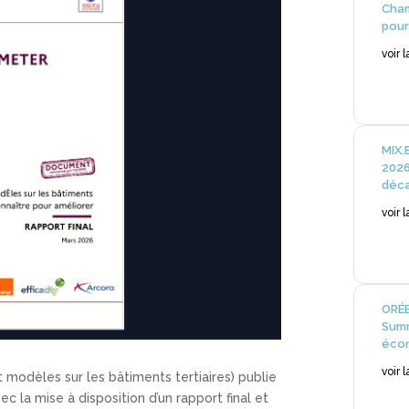
Cham
pour
voir 
MIX.
2026
déca
voir 
ORÉE
Summ
écon
voir 
modèles sur les bâtiments tertiaires) publie
ec la mise à disposition d’un rapport final et