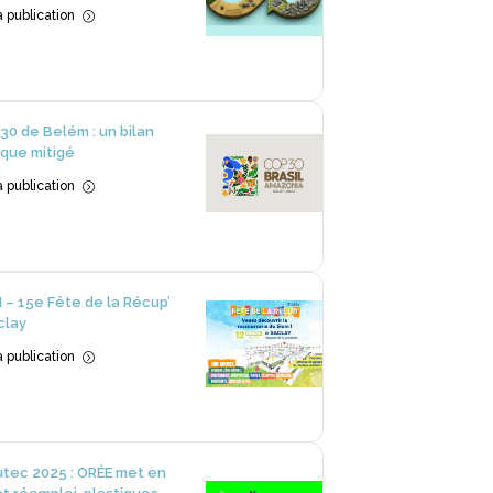
la publication
=
30 de Belém : un bilan
 que mitigé
la publication
=
 – 15e Fête de la Récup’
clay
la publication
=
utec 2025 : ORÉE met en