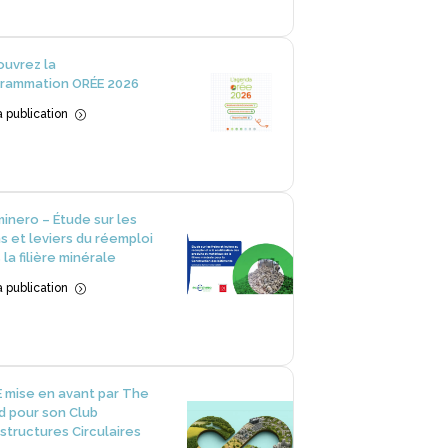
uvrez la
rammation ORÉE 2026
la publication
=
inero – Étude sur les
ns et leviers du réemploi
 la filière minérale
la publication
=
 mise en avant par The
 pour son Club
astructures Circulaires