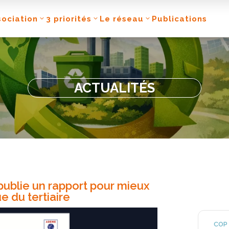
sociation
3 priorités
Le réseau
Publications
ACTUALITÉS
ublie un rapport pour mieux
ue du tertiaire
COP 