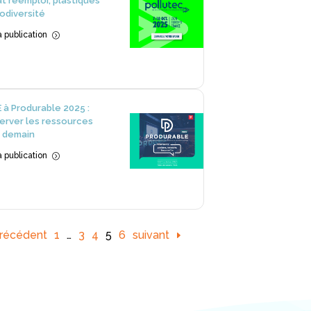
t réemploi, plastiques
iodiversité
la publication
=
 à Produrable 2025 :
erver les ressources
 demain
la publication
=
récédent
1
…
3
4
5
6
suivant