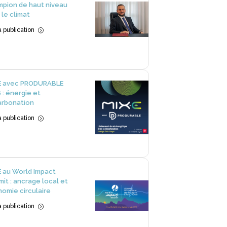
pion de haut niveau
 le climat
la publication
=
E avec PRODURABLE
 : énergie et
rbonation
la publication
=
 au World Impact
it : ancrage local et
omie circulaire
la publication
=