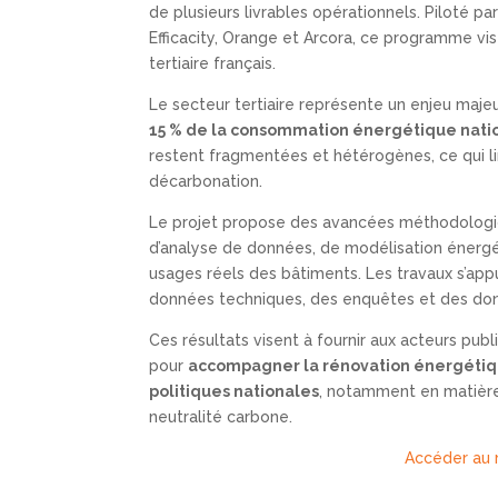
de plusieurs livrables opérationnels. Piloté pa
Efficacity, Orange et Arcora, ce programme vi
tertiaire français.
Le secteur tertiaire représente un enjeu majeu
15 % de la consommation énergétique nati
restent fragmentées et hétérogènes, ce qui li
décarbonation.
Le projet propose des avancées méthodologi
d’analyse de données, de modélisation énerg
usages réels des bâtiments. Les travaux s’appu
données techniques, des enquêtes et des don
Ces résultats visent à fournir aux acteurs publi
pour
accompagner la rénovation énergéti
politiques nationales
, notamment en matièr
neutralité carbone.
Accéder au r