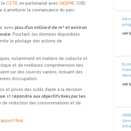
r le
CSTB
, en partenariat avec
l’ADEME
, l’OID,
se à améliorer la connaissance du parc
Déco
prog
r, avec
plus d’un milliard de m² et environ
voir 
onale
. Pourtant, les données disponibles
mite le pilotage des actions de
ques, notamment en matière de collecte et
Ecom
étique et de meilleure compréhension des
frei
ient sur des sources variées, incluant des
dans
nées d’occupation.
voir 
cs et privés des outils d’aide à la décision
que
et
répondre aux objectifs fixés par les
e de réduction des consommations et de
ORÉE
apport final
Good
Infr