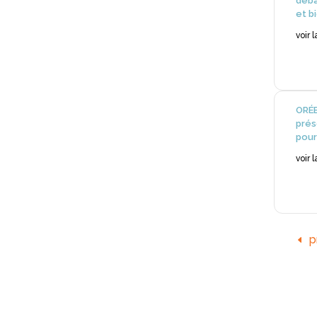
déba
et b
voir 
ORÉE
prés
pour
voir 
p