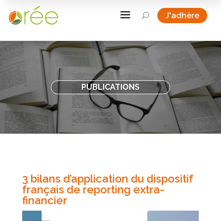
a
J'adhère
U
PUBLICATIONS
3 bilans d’application du dispositif
français de reporting extra-
financier