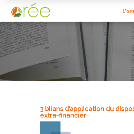
L’as
3 bilans d’application du dispo
extra-financier