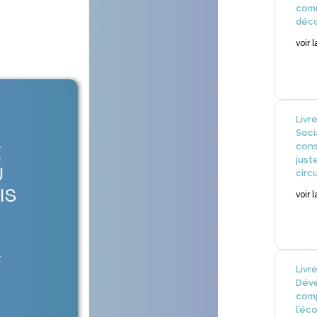
com
déco
voir 
Livr
Soci
cons
just
circ
voir 
Livr
Déve
com
l’éc