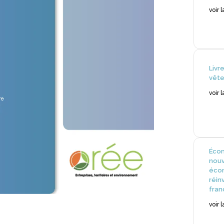
voir 
Livr
vête
voir 
Écon
nou
écon
réin
fran
voir 