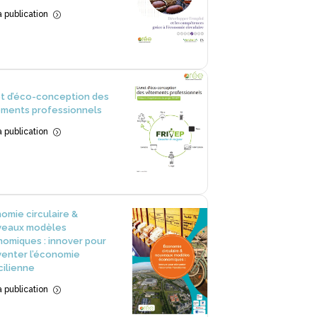
la publication
=
et d’éco-conception des
ments professionnels
la publication
=
omie circulaire &
veaux modèles
omiques : innover pour
venter l’économie
cilienne
la publication
=