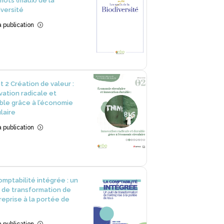
mots (maux) de la
iversité
la publication
=
et 2 Création de valeur :
vation radicale et
ble grâce à l’économie
ulaire
la publication
=
omptabilité intégrée : un
l de transformation de
treprise à la portée de
la publication