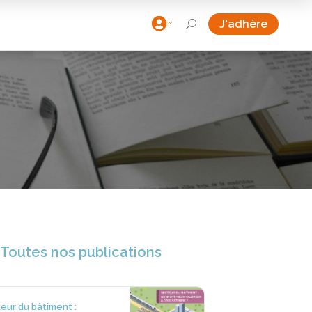

J'adhère
U
Toutes nos publications
eur du bâtiment :