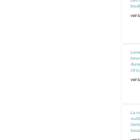
Les 
biod
voir 
Livr
Inno
dura
circ
voir 
La c
outi
l’en
tous
voir 