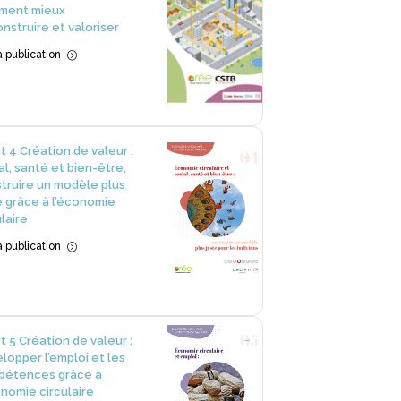
ment mieux
nstruire et valoriser
la publication
=
et 4 Création de valeur :
al, santé et bien-être,
truire un modèle plus
e grâce à l’économie
ulaire
la publication
=
et 5 Création de valeur :
lopper l’emploi et les
pétences grâce à
onomie circulaire